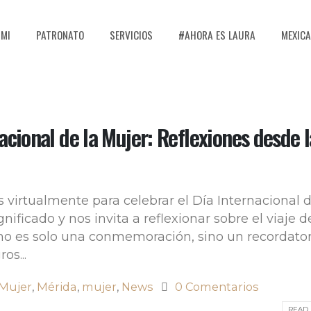
 MI
PATRONATO
SERVICIOS
#AHORA ES LAURA
MEXICA
acional de la Mujer: Reflexiones desde l
 virtualmente para celebrar el Día Internacional d
ificado y nos invita a reflexionar sobre el viaje d
no es solo una conmemoración, sino un recordator
os...
 Mujer
,
Mérida
,
mujer
,
News
0 Comentarios
READ 