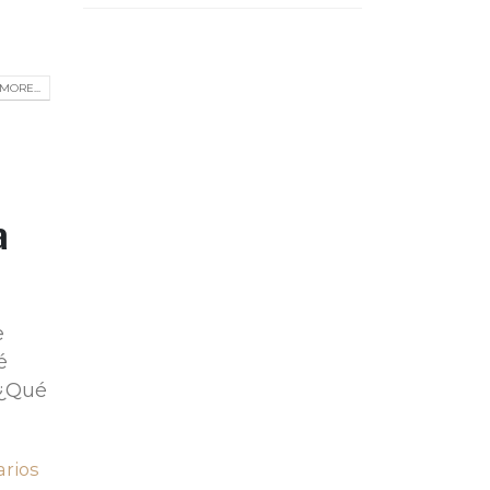
MORE...
a
e
é
 ¿Qué
rios