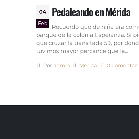
Pedaleando en Mérida
04
Feb
Recuerdo que de niña era común
parque de la colonia Esperanza. Si bie
que cruzar la transitada 59, por do
tuvimos mayor percance que la...
Por
admin
Mérida
0 Comentari