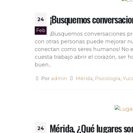
¡Busquemos conversacio
24
Feb
¡Busquemos conversaciones pro
con otras personas puede mejorar n
conectan como seres humanos! No es
cuesta trabajo abrir el corazón, ser 
buen...
Por
admin
Mérida
,
Psicología
,
Yuc
Mérida, ¿Qué lugares son
24