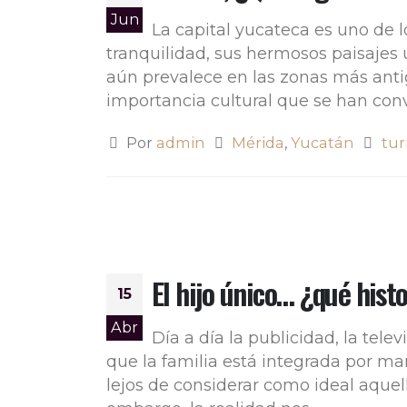
Jun
La capital yucateca es uno de lo
tranquilidad, sus hermosos paisajes 
aún prevalece en las zonas más antig
importancia cultural que se han conv
Por
admin
Mérida
,
Yucatán
tur
El hijo único… ¿qué hist
15
Abr
Día a día la publicidad, la tel
que la familia está integrada por 
lejos de considerar como ideal aquel