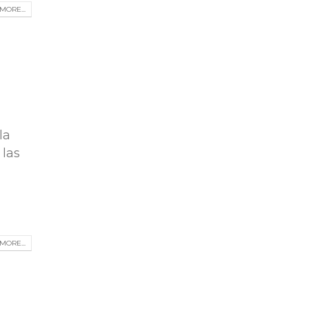
MORE...
la
 las
MORE...