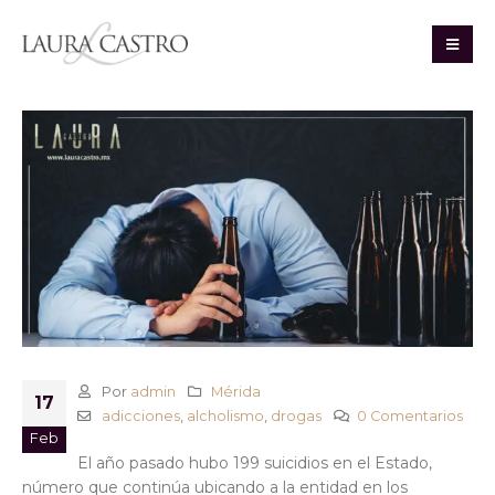
Por
admin
Mérida
17
adicciones
,
alcholismo
,
drogas
0 Comentarios
Feb
El año pasado hubo 199 suicidios en el Estado,
número que continúa ubicando a la entidad en los