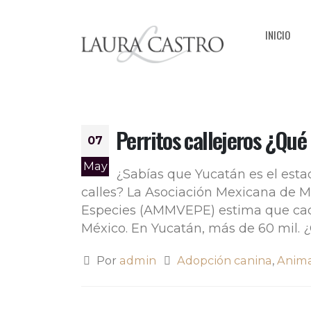
INICIO
Perritos callejeros ¿Qué
07
May
¿Sabías que Yucatán es el est
calles? La Asociación Mexicana de M
Especies (AMMVEPE) estima que cad
México. En Yucatán, más de 60 mil. ¿
Por
admin
Adopción canina
,
Anim