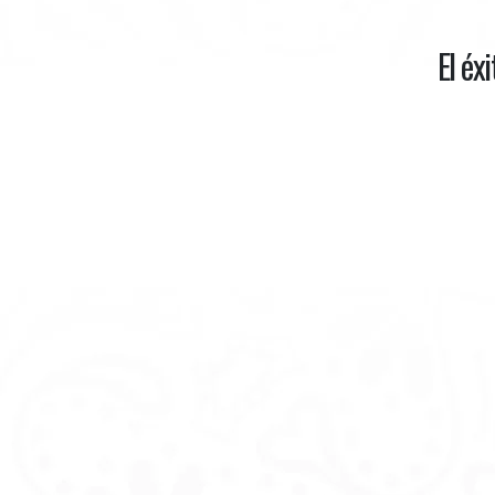
El éx