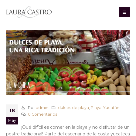
Por
admin
dulces de playa
,
Playa
,
Yucatán
18
0 Comentarios
May
¡Qué difícil es comer en la playa y no disfrutar de un
postre tradicional! Parte del escenario de la costa yucateca